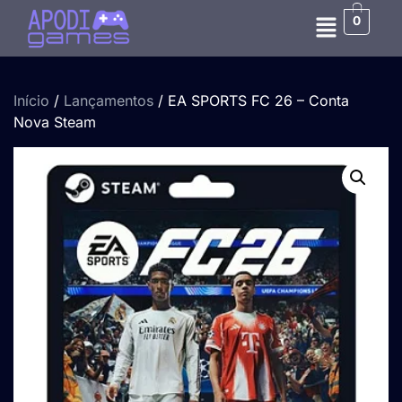
0
Início
/
Lançamentos
/ EA SPORTS FC 26 – Conta
Nova Steam