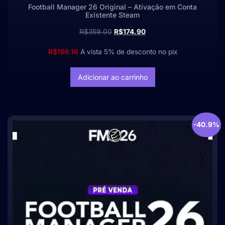
Football Manager 26 Original – Ativação em Conta
Existente Steam
R$
359.00
R$
174.90
R$
166.16
A vista 5% de desconto no pix
Adicionar ao carrinho
-40.9%